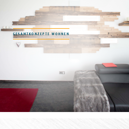
GESAMTKONZEPTE WOHNEN
Badezimmereinrichtung mit
außergewöhnlichem
Materialmix
In diesem Badezimmer trifft geölte Roseneiche auf Mineralwerkstoff und
freigelegten Naturstein: Ein außergewöhnlicher Materialmix für ein Badezimmer,
der genau den individuellen Wünschen unserer Kunden entspricht. Das Konzept