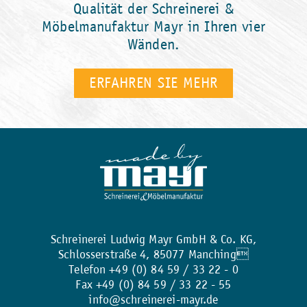
Qualität der Schreinerei &
Glasfronten begutachtet werden - Weingut-Flair in den eigenen vier Wänden für
Möbelmanufaktur Mayr in Ihren vier
schöne Stunden mit Freunden und Familien.
Wänden.
ERFAHREN SIE MEHR
Lichtdurchflutetes
Badezimmer
Schreinerei Ludwig Mayr GmbH & Co. KG,
Große Fenster und helle Natursteinfliesen verleihen diesem Badezimmer besonders
Schlosserstraße 4, 85077 Manching
viel Gemütlichkeit und Weite. Optisches Highlight sind die schwebenden
Telefon +49 (0) 84 59 / 33 22 - 0
Waschbeckenunterschränke mit darauf gesetzten Waschbecken. Dunkle Elemente
Fax +49 (0) 84 59 / 33 22 - 55
an den Badmöbeln bilden einen angenehmen Kontrast zur hellen Einrichtung.
info@schreinerei-mayr.de